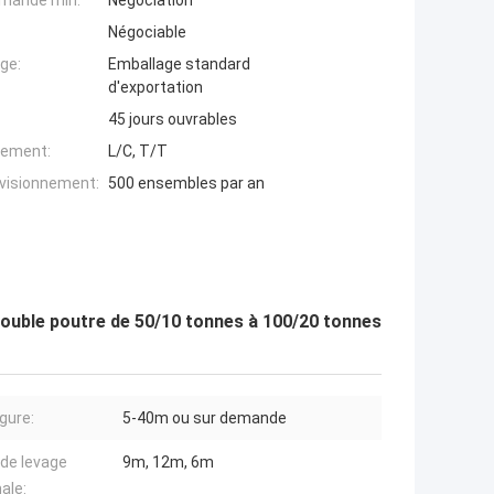
mande min:
Négociation
Négociable
ge:
Emballage standard
d'exportation
45 jours ouvrables
iement:
L/C, T/T
ovisionnement:
500 ensembles par an
double poutre de 50/10 tonnes à 100/20 tonnes
gure:
5-40m ou sur demande
 de levage
9m, 12m, 6m
ale: