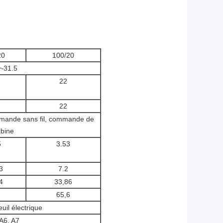
20
100/20
~31.5
22
22
ande sans fil, commande de
bine
5
3.53
3
7.2
4
33,86
65,6
euil électrique
A6, A7