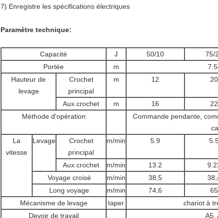
7) Enregistre les spécifications électriques
Paramètre technique:
Capacité
J
50/10
75/
Portée
m
7.5
Hauteur de
Crochet
m
12
20
levage
principal
Aux.crochet
m
16
22
Méthode d'opération
Commande pendante, comm
ca
La
Levage
Crochet
m/min
5.9
5.
vitesse
principal
Aux.crochet
m/min
13.2
9.2
Voyage croisé
m/min
38,5
38,
Long voyage
m/min
74,6
65
Mécanisme de levage
taper
chariot à tr
Devoir de travail
A5, 