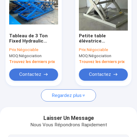
À propos de nous
Visite de l'usine
Contrôle de qualité
Tableau de 3 Ton
Petite table
Fixed Hydraulic
élévatrice
Scissor Lifting pour
hydraulique
Contactez-nous
Prix:
Négociable
Prix:
Négociable
la taille de
industrielle adaptée
MOQ:
Négociation
MOQ:
Négociation
l'ascenseur 2-12M de
aux besoins du client
Nouvelles
cargaison
de ciseaux 300-
Trouvez les derniers prix
Trouvez les derniers prix
5000kg
Les affaires
Contactez
Contactez
Regardez plus
Pont roulant de poutre simple
Pont roulant de double poutre
Laisser Un Message
Nous Vous Répondrons Rapidement
Table élévatrice de ciseaux hydrauliques