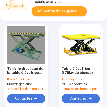
produits avec vous.
Donnez votre exigence
Taille hydraulique de
Table élévatrice
la table élévatrice
0.75kw de ciseaux
190mm-1000mm de
hydrauliques
Prix:
Négociable
Prix:
Négociable
ciseaux d'usine
électriques
MOQ:
Négociation
MOQ:
Négociation
d'entrepôt
stationnaires de
grande taille
Trouvez les derniers prix
Trouvez les derniers prix
Contactez
Contactez