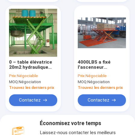
0 – table élévatrice
4000LBS a fixé
20m2 hydraulique
l'ascenseur
résistante pour les
hydraulique de
Prix:
Négociable
Prix:
Négociable
marchandises de
cargaison de table
MOQ:
Négociation
MOQ:
Négociation
levage 2200lbs
élévatrice de ciseaux
d'usine
pour l'usine
Trouvez les derniers prix
Trouvez les derniers prix
d'entrepôt
Contactez
Contactez
Économisez votre temps
Laissez-nous contacter les meilleurs