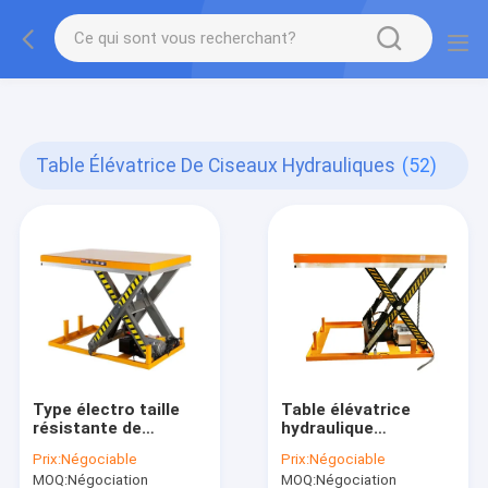
gtag('config', 'G-QWE9HWC3PF', {cookie_flags:
"SameSite=None;Secure"});
Table Élévatrice De Ciseaux Hydrauliques
(52)
Type électro taille
Table élévatrice
résistante de
hydraulique
ciseaux du tableau
électrique
Prix:
Négociable
Prix:
Négociable
de travail
stationnaire de
MOQ:
Négociation
MOQ:
Négociation
d'ascenseur
ciseaux de Max