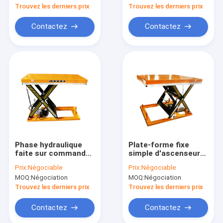
hydraulique 1m
Lifting 1780mm
Trouvez les derniers prix
Trouvez les derniers prix
AC380v
Contactez
Contactez
Phase hydraulique
Plate-forme fixe
faite sur commande
simple d'ascenseur
industrielle de la
de ciseaux de Max
Prix:
Négociable
Prix:
Négociable
table élévatrice 3 des
Height 1000mm de
MOQ:
Négociation
MOQ:
Négociation
ciseaux 1000kg à
GOST pour l'atelier
télécommande
Trouvez les derniers prix
Trouvez les derniers prix
Contactez
Contactez