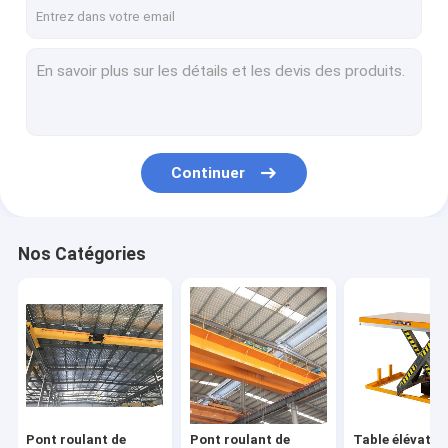
Grue de portique simple de poutre
Double grue de portique de poutre
Chariots guidés automatisés
chariot électrique de transfert
Continuer
Crane Hoist électrique
grue de grue de potence
Nos Catégories
Treuil électrique
Grue portaile de port
Plate-forme de levage hydraulique
Pont érigeant la machine
Pont roulant de
Pont roulant de
Table élévatri