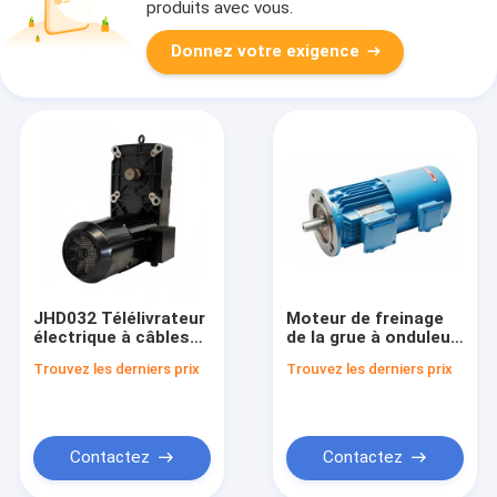
produits avec vous.
Donnez votre exigence
JHD032 Télélivrateur
Moteur de freinage
électrique à câbles
de la grue à onduleur
de 1,6-3,2 tonnes à
métallurgique 5,5-
Trouvez les derniers prix
Trouvez les derniers prix
double vitesse Ø140
55kw
mm
Contactez
Contactez