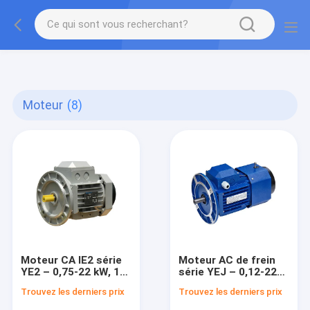
gtag('config', 'G-QWE9HWC3PF', {cookie_flags:
"SameSite=None;Secure"});
Moteur
(8)
Moteur CA IE2 série
Moteur AC de frein
YE2 – 0,75-22 kW, 1
série YEJ – 0,12-22
000-3 000 tr/min
kW, 1 000-3 000
Trouvez les derniers prix
Trouvez les derniers prix
tr/min