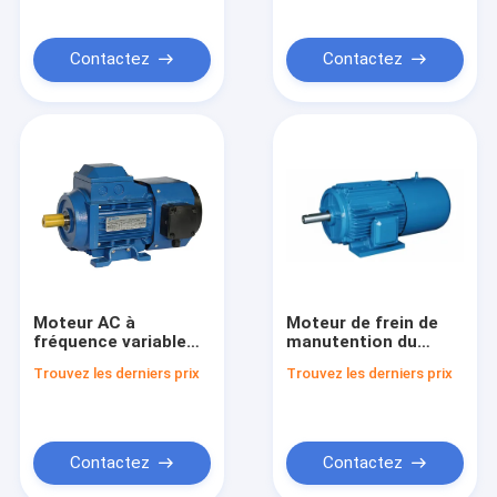
Contactez
Contactez
Moteur AC à
Moteur de frein de
fréquence variable
manutention du
série YVF – 0,12-22
papier, impression
Trouvez les derniers prix
Trouvez les derniers prix
kW
0,2-1,5 kW – Série
YEY
Contactez
Contactez