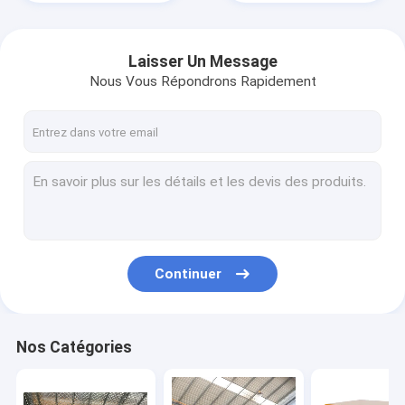
Laisser Un Message
Nous Vous Répondrons Rapidement
Continuer
À la maison
Produits
Nos Catégories
Vidéos