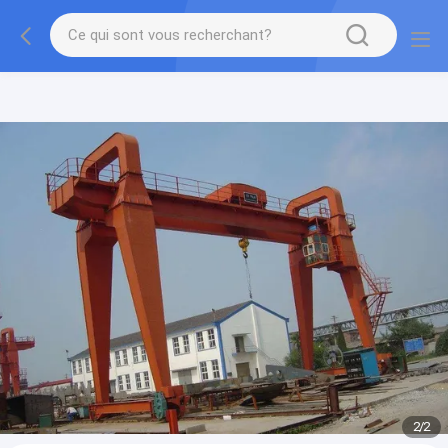
gtag('config', 'G-QWE9HWC3PF', {cookie_flags:
"SameSite=None;Secure"});
2
/
2