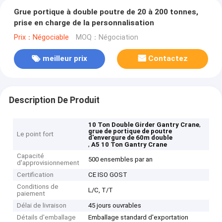
Grue portique à double poutre de 20 à 200 tonnes,
prise en charge de la personnalisation
Prix：Négociable
MOQ：Négociation
meilleur prix
Contactez
Description De Produit
,
10 Ton Double Girder Gantry Crane
grue de portique de poutre
Le point fort
d'envergure de 60m double
,
A5 10 Ton Gantry Crane
Capacité
500 ensembles par an
d'approvisionnement
Certification
CE ISO GOST
Conditions de
L/C, T/T
paiement
Délai de livraison
45 jours ouvrables
Détails d'emballage
Emballage standard d'exportation