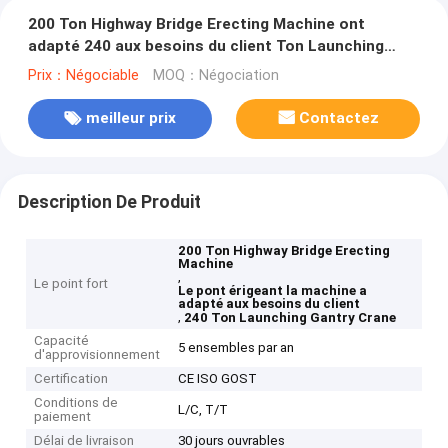
200 Ton Highway Bridge Erecting Machine ont
adapté 240 aux besoins du client Ton Launching
Gantry Crane
Prix：Négociable
MOQ：Négociation
meilleur prix
Contactez
Description De Produit
200 Ton Highway Bridge Erecting
Machine
,
Le point fort
Le pont érigeant la machine a
adapté aux besoins du client
,
240 Ton Launching Gantry Crane
Capacité
5 ensembles par an
d'approvisionnement
Certification
CE ISO GOST
Conditions de
L/C, T/T
paiement
Délai de livraison
30 jours ouvrables