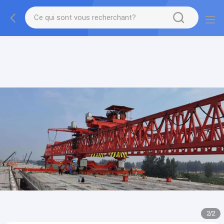
gtag('config', 'G-QWE9HWC3PF', {cookie_flags:
"SameSite=None;Secure"});
2
/
2