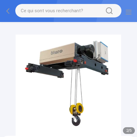
gtag('config', 'G-QWE9HWC3PF', {cookie_flags:
"SameSite=None;Secure"});
2
/
5