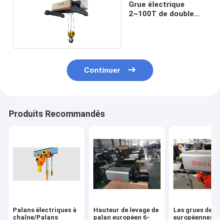
Grue électrique
2~100T de double
poutre
Continuer
Produits Recommandés
Palans électriques à
Hauteur de levage de
Les grues de p
chaîne/Palans
palan européen 6-
européennes s