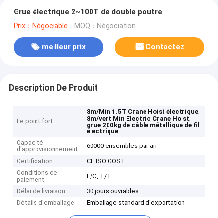
Grue électrique 2~100T de double poutre
Prix：Négociable
MOQ：Négociation
meilleur prix
Contactez
Description De Produit
,
8m/Min 1.5T Crane Hoist électrique
,
8m/vert Min Electric Crane Hoist
Le point fort
grue 200kg de câble métallique de fil
électrique
Capacité
60000 ensembles par an
d'approvisionnement
Certification
CE ISO GOST
Conditions de
L/C, T/T
paiement
Délai de livraison
30 jours ouvrables
Détails d'emballage
Emballage standard d'exportation