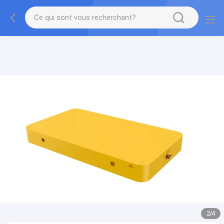
gtag('config', 'G-QWE9HWC3PF', {cookie_flags:
"SameSite=None;Secure"});
2
/
4