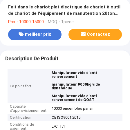
Fait dans le chariot plat électrique de chariot à outil
de chariot de l'équipement de manutention 20ton
résistant automatique antiexplosion de la Chine
Prix：10000-15000
MOQ：1piece
meilleur prix
Contactez
Description De Produit
Manipulateur vide d'anti
renversement
,
manipulateur 9000kg vide
Le point fort
dynamique
,
Manipulateur vide d'anti
renversement de GOST
Capacité
10000 ensembles par an
d'approvisionnement
Certification
CE ISO9001:2015
Conditions de
L/C, T/T
paiement