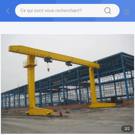
gtag('config', 'G-QWE9HWC3PF', {cookie_flags:
"SameSite=None;Secure"});
2
/
2