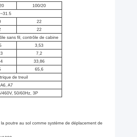
20
100/20
5~31.5
0
22
2
22
le sans fil, contrôle de cabine
5
3,53
23
7,2
,4
33,86
5
65,6
trique de treuil
 A6, A7
/460V, 50/60Hz, 3P
ar la poutre au sol comme système de déplacement de