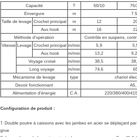
Capacité
T
50/10
75/
Envergure
m
7.
Taille de levage
Crochet principal
m
12
2
Aux.hook
m
16
2
Méthode d'opération
Contrôle en suspens, contrô
Vitesse
Levage
Crochet principal
m/min
5,9
5,
Aux.hook
m/min
13,2
9,
Voyage croisé
m/min
38,5
38
Long voyage
m/min
74,6
6
Mécanisme de levage
type
chariot élec
Devoir fonctionnant
A5,
Alimentation d'énergie
C.A.
220/380/400/415
Configuration de produit :
1.
Double poutre à caissons avec les jambes en acier se déplaçant p
grue