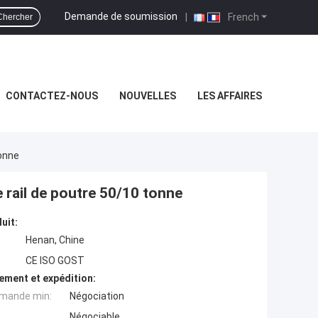
Demande de soumission
|
French
Chercher
CONTACTEZ-NOUS
NOUVELLES
LES AFFAIRES
Tonne
 rail de poutre 50/10 tonne
uit:
Henan, Chine
CE ISO GOST
ement et expédition:
mande min:
Négociation
Négociable