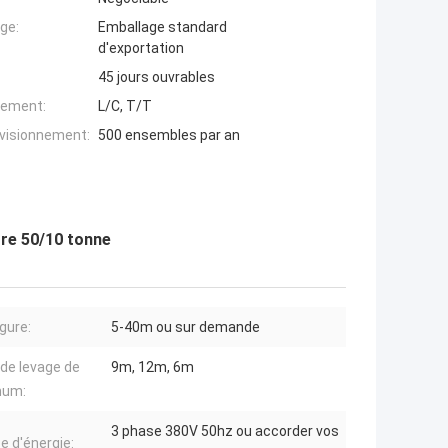
ge:
Emballage standard
d'exportation
45 jours ouvrables
iement:
L/C, T/T
ovisionnement:
500 ensembles par an
tre 50/10 tonne
gure:
5-40m ou sur demande
 de levage de
9m, 12m, 6m
mum:
3 phase 380V 50hz ou accorder vos
e d'énergie: