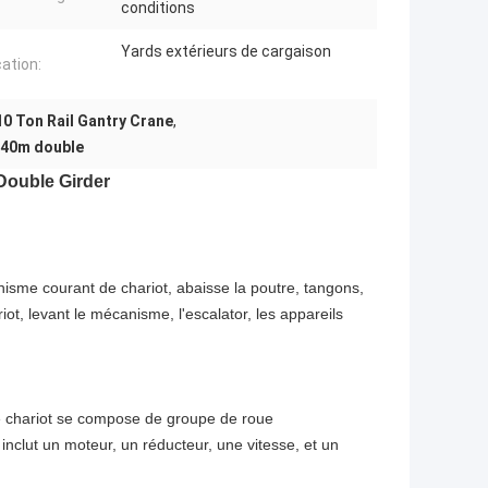
conditions
Yards extérieurs de cargaison
cation:
10 Ton Rail Gantry Crane
,
e 40m double
Double Girder
sme courant de chariot, abaisse la poutre, tangons,
ot, levant le mécanisme, l'escalator, les appareils
 le chariot se compose de groupe de roue
nclut un moteur, un réducteur, une vitesse, et un