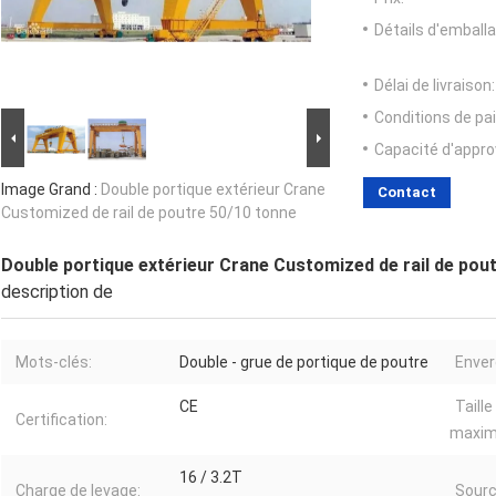
Détails d'emballa
Délai de livraison:
Conditions de pa
Capacité d'appr
Image Grand :
Double portique extérieur Crane
Contact
Customized de rail de poutre 50/10 tonne
Double portique extérieur Crane Customized de rail de pou
description de
Mots-clés:
Double - grue de portique de poutre
Enver
CE
Taille
Certification:
maxi
16 / 3.2T
Charge de levage:
Sourc