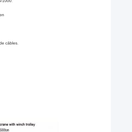
4/1000.
ien
de câbles.