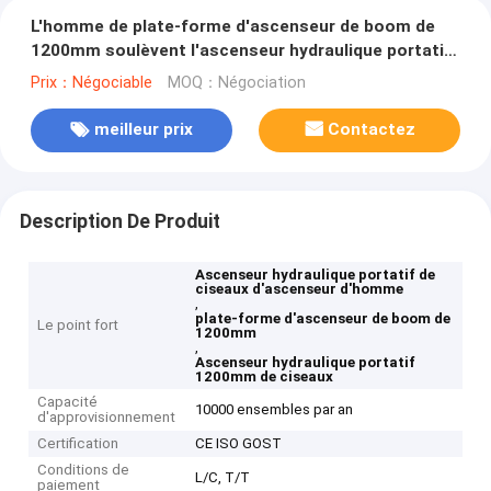
L'homme de plate-forme d'ascenseur de boom de
1200mm soulèvent l'ascenseur hydraulique portatif
de ciseaux
Prix：Négociable
MOQ：Négociation
meilleur prix
Contactez
Description De Produit
Ascenseur hydraulique portatif de
ciseaux d'ascenseur d'homme
,
plate-forme d'ascenseur de boom de
Le point fort
1200mm
,
Ascenseur hydraulique portatif
1200mm de ciseaux
Capacité
10000 ensembles par an
d'approvisionnement
Certification
CE ISO GOST
Conditions de
L/C, T/T
paiement