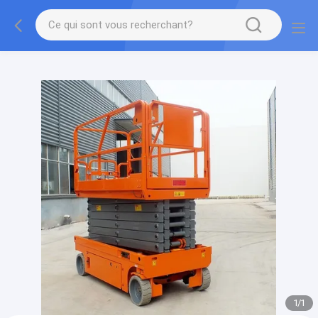
gtag('config', 'G-QWE9HWC3PF', {cookie_flags:
"SameSite=None;Secure"});
1
/
1