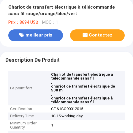
Chariot de transfert électrique à télécommande
sans fil rouge/orange/bleu/vert
Prix：8694 US$
MOQ：1
meilleur prix
Contactez
Description De Produit
Chariot de transfert électrique à
télécommande sans fil
,
chariot de transfert électrique de
Le point fort
500 m
,
chariot de transfert électrique à
télécommande sans fil
Certification
CE & ISO90012015
Delivery Time
10-15 working day
Minimum Order
1
Quantity