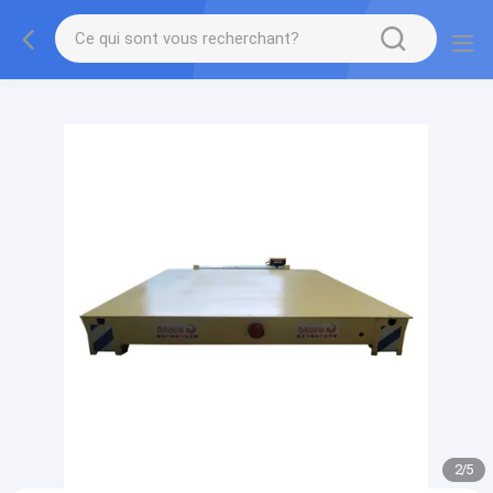
gtag('config', 'G-QWE9HWC3PF', {cookie_flags:
"SameSite=None;Secure"});
2
/
5