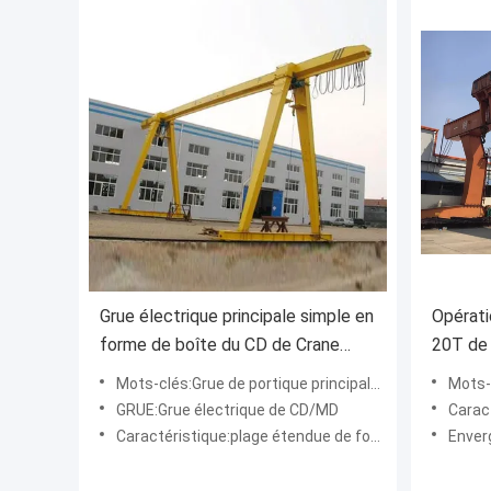
Grue électrique principale simple en
Opérati
forme de boîte du CD de Crane
20T de 
Equipped With de portique de
portiqu
Mots-clés:Grue de portique principale simple en forme de boîte de poutre
Mots-c
poutre/DM
GRUE:Grue électrique de CD/MD
Caract
Caractéristique:plage étendue de fonctionnement
Enver