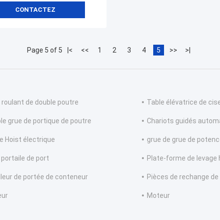
CONTACTEZ
Page 5 of 5
|<
<<
1
2
3
4
5
>>
>|
 roulant de double poutre
Table élévatrice de ci
le grue de portique de poutre
Chariots guidés autom
e Hoist électrique
grue de grue de poten
 portaile de port
Plate-forme de levage 
leur de portée de conteneur
Pièces de rechange de
eur
Moteur