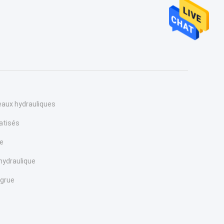
seaux hydrauliques
atisés
ce
hydraulique
 grue