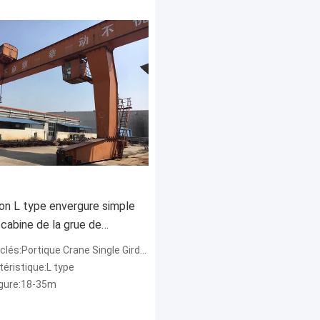
on L type envergure simple
cabine de la grue de
e de poutre 18-35m
lés:Portique Crane Single Girder
éristique:L type
gure:18-35m