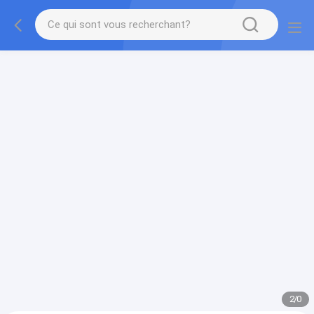
gtag('config', 'G-QWE9HWC3PF', {cookie_flags:
"SameSite=None;Secure"});
2
/
0