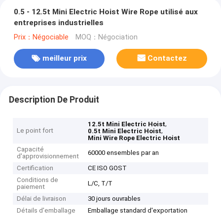
0.5 - 12.5t Mini Electric Hoist Wire Rope utilisé aux
entreprises industrielles
Prix：Négociable
MOQ：Négociation
meilleur prix
Contactez
Description De Produit
,
12.5t Mini Electric Hoist
Le point fort
,
0.5t Mini Electric Hoist
Mini Wire Rope Electric Hoist
Capacité
60000 ensembles par an
d'approvisionnement
Certification
CE ISO GOST
Conditions de
L/C, T/T
paiement
Délai de livraison
30 jours ouvrables
Détails d'emballage
Emballage standard d'exportation