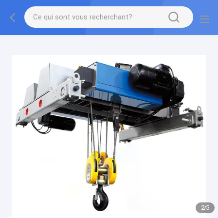
gtag('config', 'G-QWE9HWC3PF', {cookie_flags:
"SameSite=None;Secure"});
2
/
5